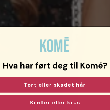
Hva har ført deg til Komé?
Tørt eller skadet hår
Krøller eller krus