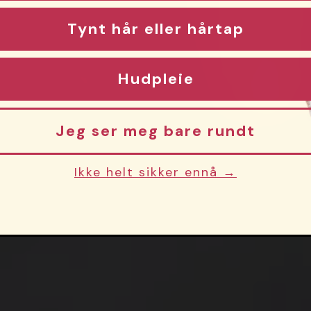
Tynt hår eller hårtap
Hudpleie
Jeg ser meg bare rundt
Ikke helt sikker ennå →